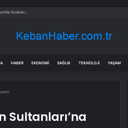
um’da Sıcaklardan Bunalan Mandaların Serinlik Mesaisi
FA
HABER
EKONOMI
SAĞLIK
TEKNOLOJI
YAŞAM
iyaret
n Sultanları’na