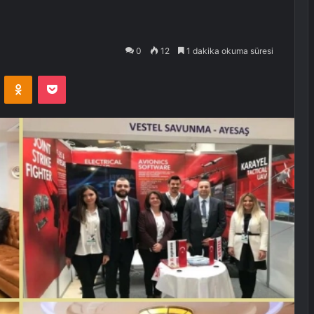
0
12
1 dakika okuma süresi
VKontakte
Odnoklassniki
Pocket