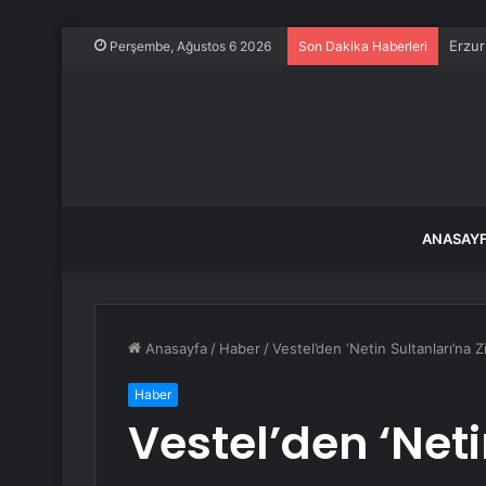
Erzur
Perşembe, Ağustos 6 2026
Son Dakika Haberleri
ANASAY
Anasayfa
/
Haber
/
Vestel’den ‘Netin Sultanları’na Z
Haber
Vestel’den ‘Neti