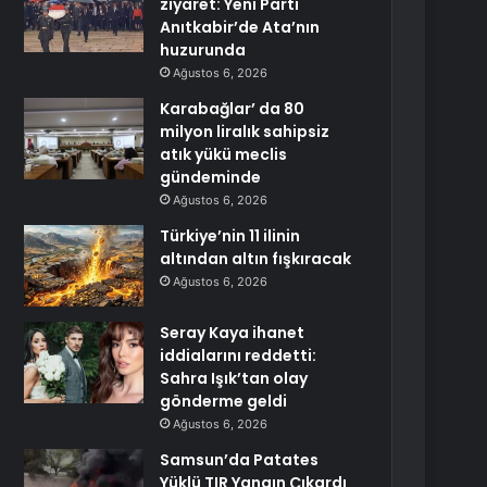
ziyaret: Yeni Parti
Anıtkabir’de Ata’nın
huzurunda
Ağustos 6, 2026
Karabağlar’ da 80
milyon liralık sahipsiz
atık yükü meclis
gündeminde
Ağustos 6, 2026
Türkiye’nin 11 ilinin
altından altın fışkıracak
Ağustos 6, 2026
Seray Kaya ihanet
iddialarını reddetti:
Sahra Işık’tan olay
gönderme geldi
Ağustos 6, 2026
Samsun’da Patates
Yüklü TIR Yangın Çıkardı