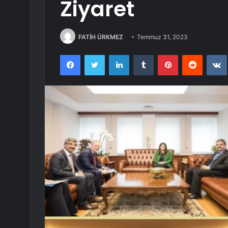
Ziyaret
FATİH ÜRKMEZ
Temmuz 31, 2023
Facebook
Twitter
LinkedIn
Tumblr
Pinterest
Reddit