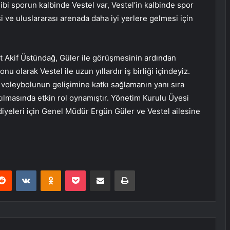
bi sporun kalbinde Vestel var, Vestel’in kalbinde spor
 ve uluslararası arenada daha iyi yerlere gelmesi için
Akif Üstündağ, Güler ile görüşmesinin ardından
 olarak Vestel ile uzun yıllardır iş birliği içindeyiz.
 voleybolunun gelişimine katkı sağlamanın yanı sıra
tılmasında etkin rol oynamıştır. Yönetim Kurulu Üyesi
ediyeleri için Genel Müdür Ergün Güler ve Vestel ailesine
erest
Reddit
VKontakte
Odnoklassniki
Pocket
E-Posta ile paylaş
Yazdır