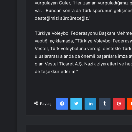
vurgulayan Güler, “Her zaman vurguladığımız gi
var. . Bundan sonra da Türk sporunun gelişmesi
desteğimizi sürdüreceğiz.”
Türkiye Voleybol Federasyonu Başkanı Mehmet 
yaptığı açıklamada, “Türkiye Voleybol Federasyonu
Vestel, Türk voleyboluna verdiği destekle Türk
uluslararası alanda da önemli başarılara imza a
olan Vestel Ticaret A.Ş. Nazik ziyaretleri ve h
de teşekkür ederim.”
Facebook
Twitter
LinkedIn
Tumblr
Pint
Paylaş