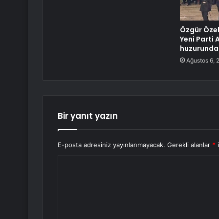
Özgür Özel’
Yeni Parti 
huzurunda
Ağustos 6, 
Bir yanıt yazın
E-posta adresiniz yayınlanmayacak.
Gerekli alanlar
*
i
Y
o
r
u