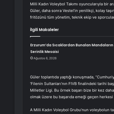
Milli Kadın Voleybol Takımı oyuncularıyla bir ar
Güler, daha sonra Vestel’in yenilikçi, kolay taş
fritözünü tüm yönetim, teknik ekip ve sporcul
İlgili Makaleler
Erzurum’da Sıcaklardan Bunalan Mandaların
Serinlik Mesaisi
Ağustos 6, 2026
Güler toplantıda yaptığı konuşmada, “Cumhuriyet
‘Filenin Sultanları’nın FIVB finalindeki tarihi
Milletler Ligi. Bu örnek başarı bize bir kez dah
olmak üzere bu başarıda emeği geçen herkesi 
A Milli Kadın Voleybol Grubu’nun voleybolun tan