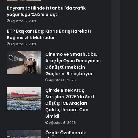
Bayram tatilinde İstanbul’da trafik
yoğunluğu %63’e ulaştı.
Ağustos 6, 2026
BTP Başkanı Baş: Kıbrıs Barış Harekatı
Bağımsızlık Mührüdür
Ağustos 6, 2026
Cinemo ve SmashLabs,
Araç İçi Oyun Deneyimini
Dönüştürmek İçin
Güçlerini Birleştiriyor
Ağustos 6, 2026
Çin’de Binek Araç
Satışları 2026’da Sert
Düşüş: ICE Araçları
Çöktü, İhracat Can
Simidi
Ağustos 6, 2026
Özgür Özel’den ilk