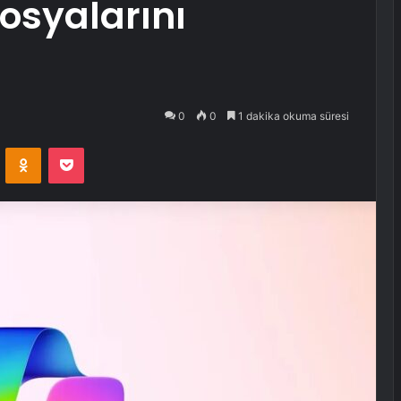
osyalarını
0
0
1 dakika okuma süresi
VKontakte
Odnoklassniki
Pocket