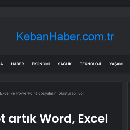
rken’den ‘yasak aşk’ açıklaması: Hukuki yollara başvuruyor
FA
HABER
EKONOMI
SAĞLIK
TEKNOLOJI
YAŞAM
Excel ve PowerPoint dosyalarını oluşturabiliyor
 artık Word, Excel