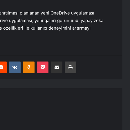
tanıtılması planlanan yeni OneDrive uygulaması
ive uygulaması, yeni galeri görünümü, yapay zeka
 özellikleri ile kullanıcı deneyimini artırmayı
erest
Reddit
VKontakte
Odnoklassniki
Pocket
E-Posta ile paylaş
Yazdır