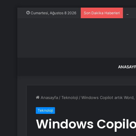
Ece E
Cumartesi, Ağustos 8 2026
Son Dakika Haberleri
ANASAY
Anasayfa
/
Teknoloji
/
Windows Copilot artık Word, 
Teknoloji
Windows Copilot