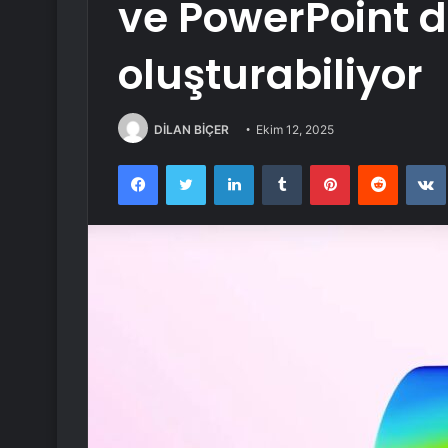
ve PowerPoint d
oluşturabiliyor
DİLAN BİÇER
Ekim 12, 2025
Facebook
Twitter
LinkedIn
Tumblr
Pinterest
Reddit