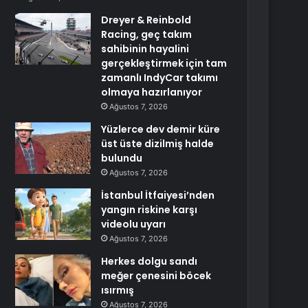
Dreyer & Reinbold
Racing, geç takım
sahibinin hayalini
gerçekleştirmek için tam
zamanlı IndyCar takımı
olmaya hazırlanıyor
Ağustos 7, 2026
Yüzlerce dev demir küre
üst üste dizilmiş halde
bulundu
Ağustos 7, 2026
İstanbul İtfaiyesi’nden
yangın riskine karşı
videolu uyarı
Ağustos 7, 2026
Herkes dolgu sandı
meğer çenesini böcek
ısırmış
Ağustos 7, 2026