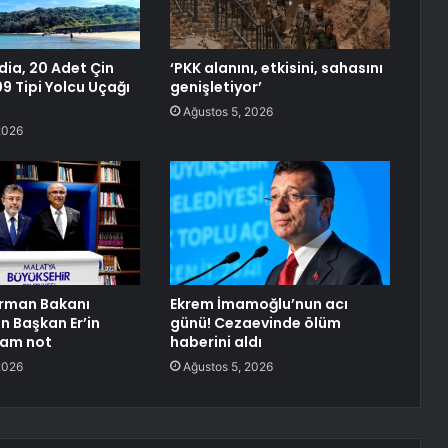
ia, 20 Adet Çin
‘PKK alanını, etkisini, sahasını
9 Tipi Yolcu Uçağı
genişletiyor’
Ağustos 5, 2026
2026
Orman Bakanı
Ekrem İmamoğlu’nun acı
n Başkan Er’in
günü! Cezaevinde ölüm
tam not
haberini aldı
2026
Ağustos 5, 2026