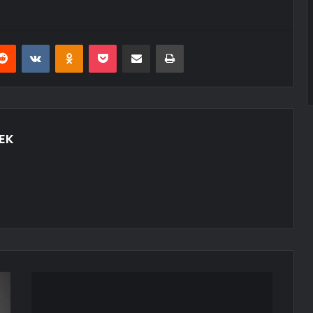
erest
Reddit
VKontakte
Odnoklassniki
Pocket
E-Posta ile paylaş
Yazdır
EK