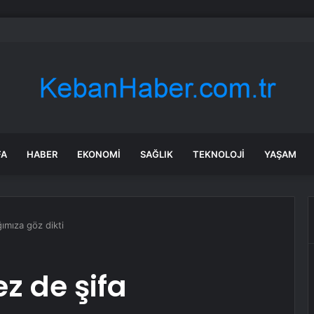
n’da Patates Yüklü TIR Yangın Çıkardı
FA
HABER
EKONOMI
SAĞLIK
TEKNOLOJI
YAŞAM
ımıza göz dikti
z de şifa