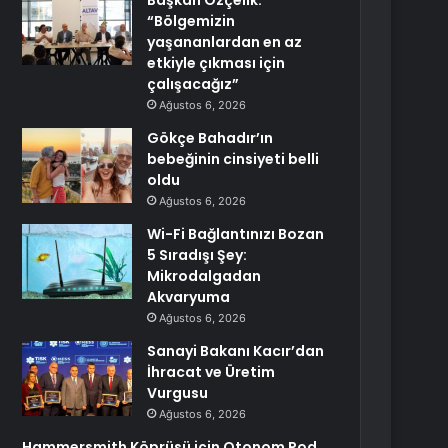
Başkan Özçelik:
“Bölgemizin
yaşananlardan en az
etkiyle çıkması için
çalışacağız”
Ağustos 6, 2026
Gökçe Bahadır’ın
bebeğinin cinsiyeti belli
oldu
Ağustos 6, 2026
Wi-Fi Bağlantınızı Bozan
5 Sıradışı Şey:
Mikrodalgadan
Akvaryuma
Ağustos 6, 2026
Sanayi Bakanı Kacır’dan
İhracat ve Üretim
Vurgusu
Ağustos 6, 2026
Hammersmith Köprüsü için Otonom Pod