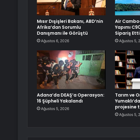
Mısır Dışişleri Bakanı, ABD’nin
Air Cambod
Afrika’dan Sorumlu
Yapımı C90
Danışmanı ile Görüştü
Sipariş Etti
Ağustos 6, 2026
Ağustos 5, 
Adana’da DEAŞ’a Operasyon:
Tarım ve 
16 Şüpheli Yakalandı
Yumaklı’da
projesine 
Ağustos 5, 2026
Ağustos 5, 