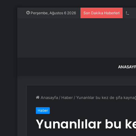
Samsu
Perşembe, Ağustos 6 2026
Son Dakika Haberleri
ANASAY
Anasayfa
/
Haber
/
Yunanlılar bu kez de şifa kaynağ
Haber
Yunanlılar bu ke