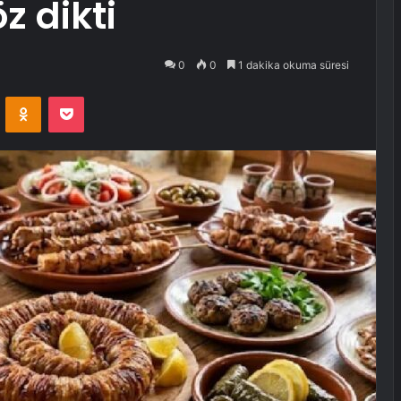
 dikti
0
0
1 dakika okuma süresi
VKontakte
Odnoklassniki
Pocket