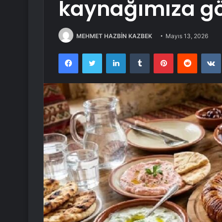
kaynağımıza göz
MEHMET HAZBİN KAZBEK
Mayıs 13, 2026
Facebook
Twitter
LinkedIn
Tumblr
Pinterest
Reddit