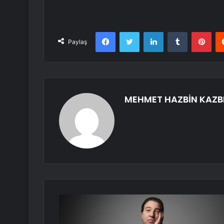
Facebook
Twitter
LinkedIn
Tumblr
Pint
Paylaş
MEHMET HAZBİN KAZB