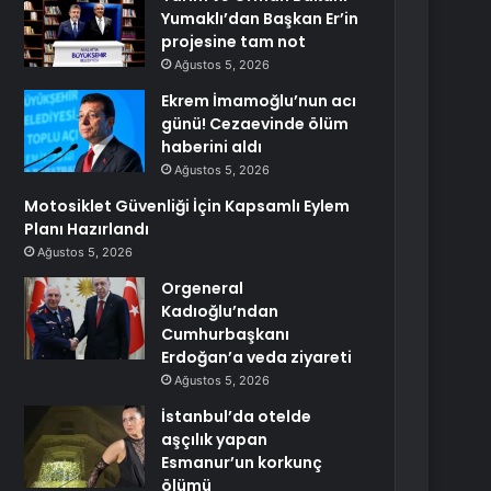
Yumaklı’dan Başkan Er’in
projesine tam not
Ağustos 5, 2026
Ekrem İmamoğlu’nun acı
günü! Cezaevinde ölüm
haberini aldı
Ağustos 5, 2026
Motosiklet Güvenliği İçin Kapsamlı Eylem
Planı Hazırlandı
Ağustos 5, 2026
Orgeneral
Kadıoğlu’ndan
Cumhurbaşkanı
Erdoğan’a veda ziyareti
Ağustos 5, 2026
İstanbul’da otelde
aşçılık yapan
Esmanur’un korkunç
ölümü