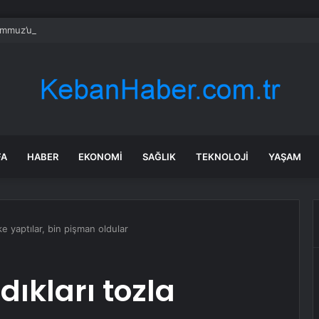
mmuz’un firari teröristi tutuklandı!
FA
HABER
EKONOMI
SAĞLIK
TEKNOLOJI
YAŞAM
ke yaptılar, bin pişman oldular
dıkları tozla