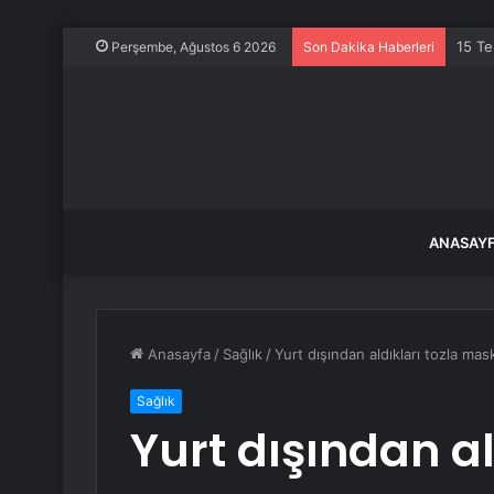
15 Te
Perşembe, Ağustos 6 2026
Son Dakika Haberleri
ANASAY
Anasayfa
/
Sağlık
/
Yurt dışından aldıkları tozla mas
Sağlık
Yurt dışından al