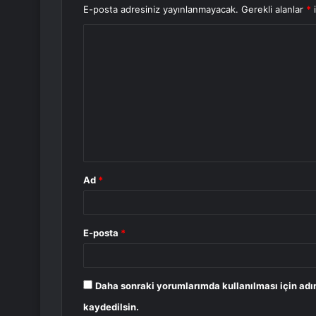
E-posta adresiniz yayınlanmayacak.
Gerekli alanlar
*
i
Y
o
r
u
m
*
Ad
*
E-posta
*
Daha sonraki yorumlarımda kullanılması için adı
kaydedilsin.