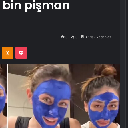
, bin pişman
0
0
Bir dakikadan az
VKontakte
Odnoklassniki
Pocket