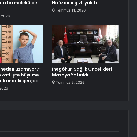
ırrı bu molekülde
Hafızanın gizli yakıtı
Temmuz 11, 2026
 2026
neden uzamıyor?”
İnegöl’ün Sağlık Öncelikleri
ikkat! İşte büyüme
Masaya Yatırıldı
akkındaki gerçek
Temmuz 5, 2026
2026