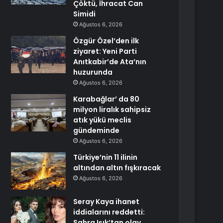
Çöktü, İhracat Can
Simidi
Ağustos 6, 2026
Özgür Özel’den ilk
ziyaret: Yeni Parti
Anıtkabir’de Ata’nın
huzurunda
Ağustos 6, 2026
Karabağlar’ da 80
milyon liralık sahipsiz
atık yükü meclis
gündeminde
Ağustos 6, 2026
Türkiye’nin 11 ilinin
altından altın fışkıracak
Ağustos 6, 2026
Seray Kaya ihanet
iddialarını reddetti:
Sahra Işık’tan olay