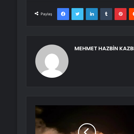
Facebook
Twitter
LinkedIn
Tumblr
Pint
Paylaş
MEHMET HAZBİN KAZB