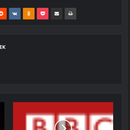
erest
Reddit
VKontakte
Odnoklassniki
Pocket
E-Posta ile paylaş
Yazdır
EK