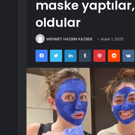
maske yaptılar
oldular
MEHMET HAZBİN KAZBEK
Aralık 1, 2025
Facebook
Twitter
LinkedIn
Tumblr
Pinterest
Reddit