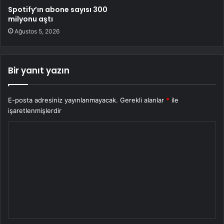
Spotify’ın abone sayısı 300
milyonu aştı
Ağustos 5, 2026
Bir yanıt yazın
E-posta adresiniz yayınlanmayacak.
Gerekli alanlar
*
ile
işaretlenmişlerdir
Y
o
r
u
m
*