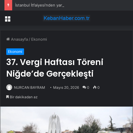
İstanbul İtfaiyesi’nden yangın riskine karşı videolu uyarı
Menü
Anasayfa
/
Ekonomi
Ekonomi
37. Vergi Haftası Töreni
Niğde’de Gerçekleşti
NURCAN BAYRAM
Mayıs 20, 2026
0
0
Bir dakikadan az