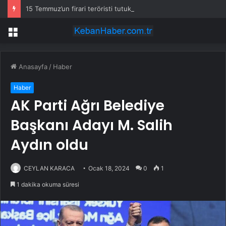
15 Temmuz’un firari teröristi tutuklandı!
Menü
Anasayfa
/
Haber
Haber
AK Parti Ağrı Belediye
Başkanı Adayı M. Salih
Aydın oldu
CEYLAN KARACA
Ocak 18, 2024
0
1
1 dakika okuma süresi