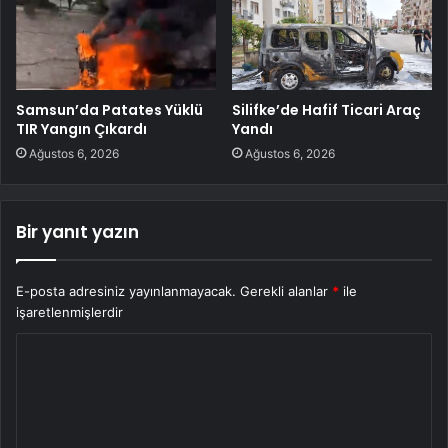
Samsun’da Patates Yüklü
Silifke’de Hafif Ticari Araç
TIR Yangın Çıkardı
Yandı
Ağustos 6, 2026
Ağustos 6, 2026
Bir yanıt yazın
E-posta adresiniz yayınlanmayacak.
Gerekli alanlar
*
ile
işaretlenmişlerdir
Y
o
r
u