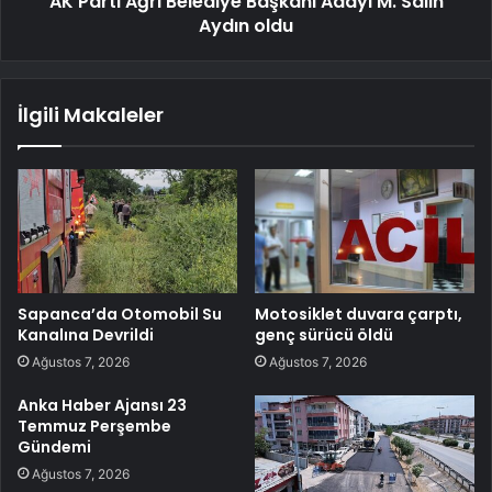
AK Parti Ağrı Belediye Başkanı Adayı M. Salih
Aydın oldu
İlgili Makaleler
Sapanca’da Otomobil Su
Motosiklet duvara çarptı,
Kanalına Devrildi
genç sürücü öldü
Ağustos 7, 2026
Ağustos 7, 2026
Anka Haber Ajansı 23
Temmuz Perşembe
Gündemi
Ağustos 7, 2026