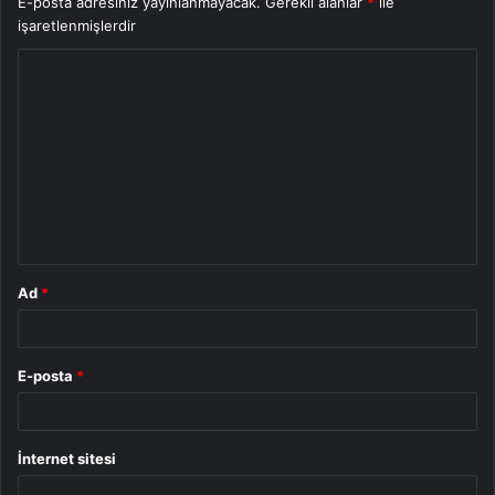
E-posta adresiniz yayınlanmayacak.
Gerekli alanlar
*
ile
işaretlenmişlerdir
Y
o
r
u
m
*
Ad
*
E-posta
*
İnternet sitesi