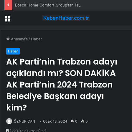
Bosch Home Comfort Group’tan İleri Teknoloji Hava Temizleme Cihazları
Menü
Anasayfa
/
Haber
Haber
AK Parti’nin Trabzon adayı
açıklandı mı? SON DAKİKA
AK Parti’nin 2024 Trabzon
Belediye Başkanı adayı
kim?
ÖZNUR CAN
Ocak 18, 2024
0
0
1 dakika okuma süresi