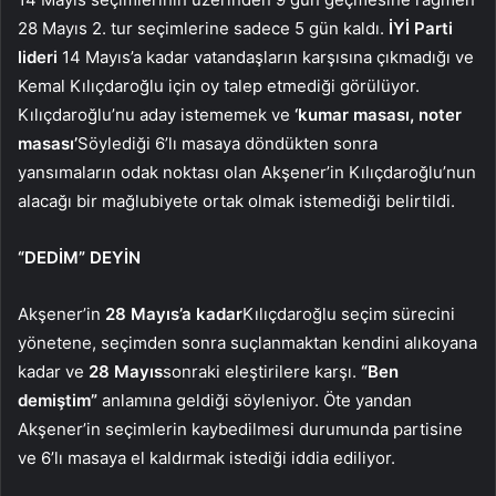
28 Mayıs 2. tur seçimlerine sadece 5 gün kaldı.
İYİ Parti
lideri
14 Mayıs’a kadar vatandaşların karşısına çıkmadığı ve
Kemal Kılıçdaroğlu için oy talep etmediği görülüyor.
Kılıçdaroğlu’nu aday istememek ve
‘kumar masası, noter
masası’
Söylediği 6’lı masaya döndükten sonra
yansımaların odak noktası olan Akşener’in Kılıçdaroğlu’nun
alacağı bir mağlubiyete ortak olmak istemediği belirtildi.
“DEDİM” DEYİN
Akşener’in
28 Mayıs’a kadar
Kılıçdaroğlu seçim sürecini
yönetene, seçimden sonra suçlanmaktan kendini alıkoyana
kadar ve
28 Mayıs
sonraki eleştirilere karşı.
“Ben
demiştim”
anlamına geldiği söyleniyor. Öte yandan
Akşener’in seçimlerin kaybedilmesi durumunda partisine
ve 6’lı masaya el kaldırmak istediği iddia ediliyor.