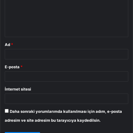
r
u
m
*
Ad
*
E-posta
*
İnternet sitesi
Daha sonraki yorumlarımda kullanılması için adım, e-posta
adresim ve site adresim bu tarayıcıya kaydedilsin.