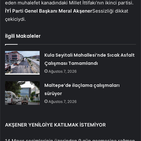
eden muhalefet kanadındaki Millet İttifakı’nın ikinci partisi.
İYİ Parti Genel Başkanı Meral Akşener
Sessizliği dikkat
çekiciydi.
İlgili Makaleler
Kula Seyitali Mahallesi’nde Sıcak Asfalt
Çalışması Tamamlandı
Ağustos 7, 2026
Maltepe’de ilaçlama çalışmaları
sürüyor
Ağustos 7, 2026
AKŞENER YENİLGİYE KATILMAK İSTEMİYOR
14 Mayıs seçimlerinin üzerinden 9 gün geçmesine rağmen