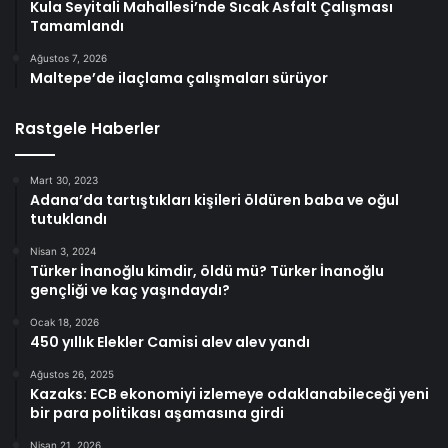
Kula Seyitali Mahallesi’nde Sıcak Asfalt Çalışması
Tamamlandı
Ağustos 7, 2026
Maltepe’de ilaçlama çalışmaları sürüyor
Rastgele Haberler
Mart 30, 2023
Adana’da tartıştıkları kişileri öldüren baba ve oğul
tutuklandı
Nisan 3, 2024
Türker İnanoğlu kimdir, öldü mü? Türker İnanoğlu
gençliği ve kaç yaşındaydı?
Ocak 18, 2026
450 yıllık Elekler Camisi alev alev yandı
Ağustos 26, 2025
Kazaks: ECB ekonomiyi izlemeye odaklanabileceği yeni
bir para politikası aşamasına girdi
Nisan 21, 2026