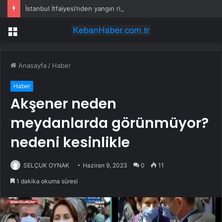
İstanbul İtfaiyesi’nden yangın riskine karşı videolu uyarı
Menü
Anasayfa
/
Haber
Haber
Akşener neden
meydanlarda görünmüyor?
nedeni kesinlikle
SELÇUK OYNAK
Haziran 9, 2023
0
11
1 dakika okuma süresi