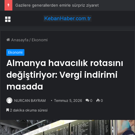
Gazilere generallerden emirle sürpriz ziyaret
Menü
Anasayfa
/
Ekonomi
Ekonomi
Almanya havacılık rotasını
değiştiriyor: Vergi indirimi
masada
NURCAN BAYRAM
Temmuz 5, 2026
0
0
2 dakika okuma süresi