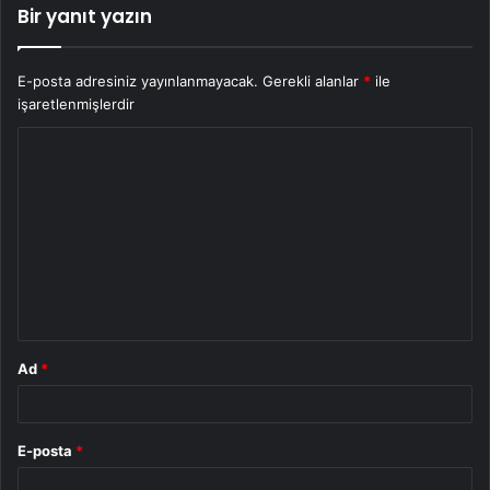
Bir yanıt yazın
E-posta adresiniz yayınlanmayacak.
Gerekli alanlar
*
ile
işaretlenmişlerdir
Y
o
r
u
m
*
Ad
*
E-posta
*