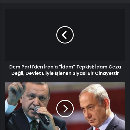
Dem Parti'den İran'a "İdam" Tepkisi: İdam Ceza
Değil, Devlet Eliyle İşlenen Siyasi Bir Cinayettir