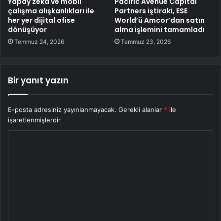
Yapay zekâ ve mobil
Pacific Avenue Capital
çalışma alışkanlıkları ile
Partners iştiraki, ESE
her yer dijital ofise
World’ü Amcor’dan satın
dönüşüyor
alma işlemini tamamladı
Temmuz 24, 2026
Temmuz 23, 2026
Bir yanıt yazın
E-posta adresiniz yayınlanmayacak.
Gerekli alanlar
*
ile
işaretlenmişlerdir
Y
o
r
u
m
*