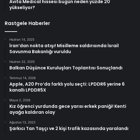
Avita Medical hissesi bugün neden yüzde 20
yükseliyor?
Rastgele Haberler
Haziran 14, 2025
İran’dan nokta atışı! Misilleme saldırısında İsrail
Savunma Bakanlığı vuruldu
Haziran 22, 2025
Balkan Düşünce Kuruluşları Toplantısı Sonuçlandı
Temmuz 14, 2026
Apple, A20 Pro’da farklı yolu seçti: LPDDR6 yerine 6
kanallı LPDDR5X
Mayıs 2, 2026
Kız öğrenci yurdunda gece yarısı erkek paniği! Kenti
ayağa kaldıran olay
Ağustos 13, 2023
Şarkıcı Tan Taşçı ve 2 kişi trafik kazasında yaralandı