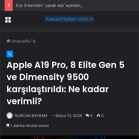
Ece Erken’den ‘yasak aşk’ açıklaması: Hukuki yollara başvuruyor
Menü
Anasayfa
/
İş
İş
Apple A19 Pro, 8 Elite Gen 5
ve Dimensity 9500
karşılaştırıldı: Ne kadar
verimli?
NURCAN BAYRAM
Mayıs 12, 2026
0
0
1 dakika okuma süresi