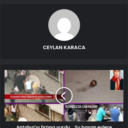
CEYLAN KARACA
Antalya'yı fırtına vurdu... Su basan evlere