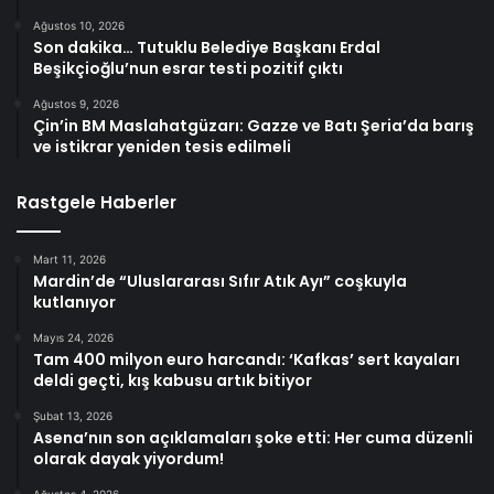
Ağustos 10, 2026
Son dakika… Tutuklu Belediye Başkanı Erdal
Beşikçioğlu’nun esrar testi pozitif çıktı
Ağustos 9, 2026
Çin’in BM Maslahatgüzarı: Gazze ve Batı Şeria’da barış
ve istikrar yeniden tesis edilmeli
Rastgele Haberler
Mart 11, 2026
Mardin’de “Uluslararası Sıfır Atık Ayı” coşkuyla
kutlanıyor
Mayıs 24, 2026
Tam 400 milyon euro harcandı: ‘Kafkas’ sert kayaları
deldi geçti, kış kabusu artık bitiyor
Şubat 13, 2026
Asena’nın son açıklamaları şoke etti: Her cuma düzenli
olarak dayak yiyordum!