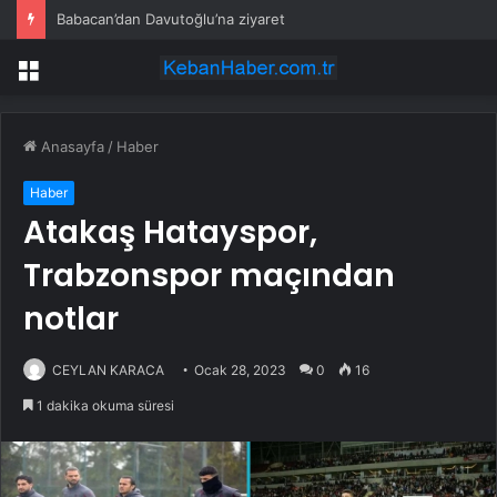
Babacan’dan Davutoğlu’na ziyaret
Menü
Anasayfa
/
Haber
Haber
Atakaş Hatayspor,
Trabzonspor maçından
notlar
CEYLAN KARACA
Ocak 28, 2023
0
16
1 dakika okuma süresi