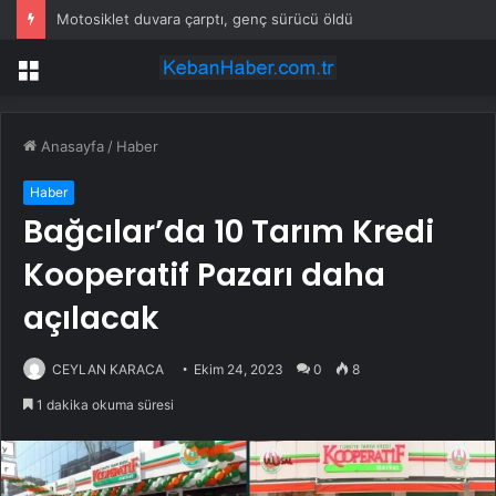
Motosiklet duvara çarptı, genç sürücü öldü
Menü
Anasayfa
/
Haber
Haber
Bağcılar’da 10 Tarım Kredi
Kooperatif Pazarı daha
açılacak
CEYLAN KARACA
Ekim 24, 2023
0
8
1 dakika okuma süresi