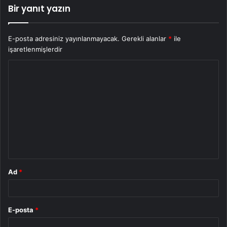
Bir yanıt yazın
E-posta adresiniz yayınlanmayacak.
Gerekli alanlar
*
ile
işaretlenmişlerdir
Y
o
r
u
m
*
Ad
*
E-posta
*