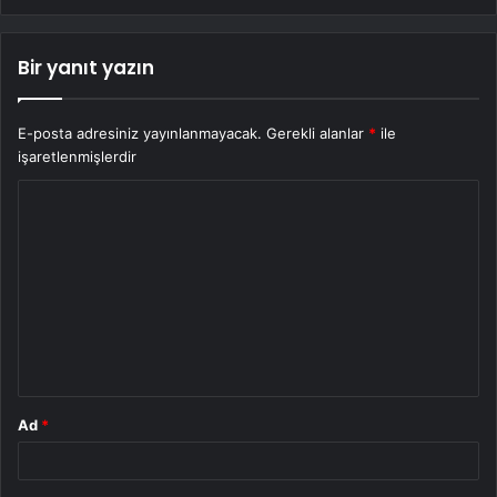
Bir yanıt yazın
E-posta adresiniz yayınlanmayacak.
Gerekli alanlar
*
ile
işaretlenmişlerdir
Y
o
r
u
m
*
Ad
*