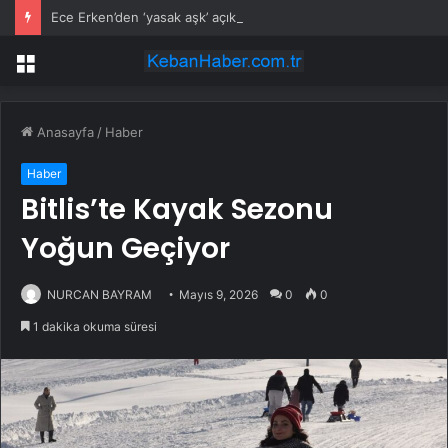
Ece Erken’den ‘yasak aşk’ açıklaması: Hukuki yollara başvuruyor
Menü
Anasayfa
/
Haber
Haber
Bitlis’te Kayak Sezonu
Yoğun Geçiyor
NURCAN BAYRAM
Mayıs 9, 2026
0
0
1 dakika okuma süresi