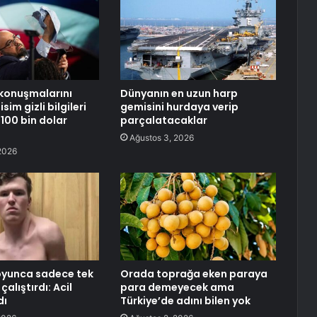
konuşmalarını
Dünyanın en uzun harp
sim gizli bilgileri
gemisini hurdaya verip
 100 bin dolar
parçalatacaklar
Ağustos 3, 2026
2026
oyunca sadece tek
Orada toprağa eken paraya
 çalıştırdı: Acil
para demeyecek ama
dı
Türkiye’de adını bilen yok