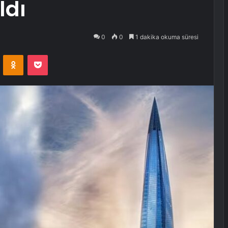
ldı
0
0
1 dakika okuma süresi
VKontakte
Odnoklassniki
Pocket