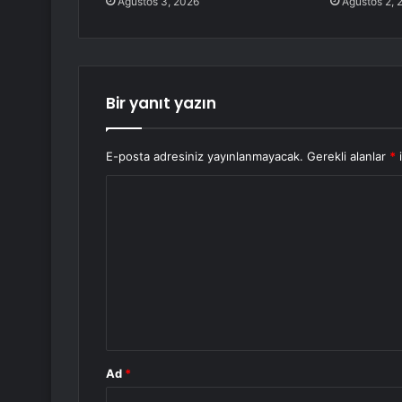
Ağustos 3, 2026
Ağustos 2, 
Bir yanıt yazın
E-posta adresiniz yayınlanmayacak.
Gerekli alanlar
*
i
Y
o
r
u
m
*
Ad
*