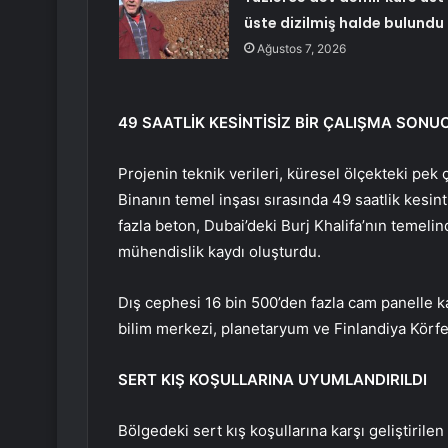
üste dizilmiş halde bulundu
Ağustos 7, 2026
49 SAATLİK KESİNTİSİZ BİR ÇALIŞMA SONU
Projenin teknik verileri, küresel ölçekteki pek 
Binanın temel inşası sırasında 49 saatlik kesi
fazla beton, Dubai’deki Burj Khalifa’nın temeli
mühendislik kaydı oluşturdu.
Dış cephesi 16 bin 500’den fazla cam panelle ka
bilim merkezi, planetaryum ve Finlandiya Körfez
SERT KIŞ KOŞULLARINA UYUMLANDIRILDI
Bölgedeki sert kış koşullarına karşı geliştirile