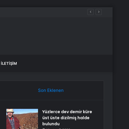
İLETIŞIM
Son Eklenen
Yüzlerce dev demir küre
üst üste dizilmiş halde
bulundu