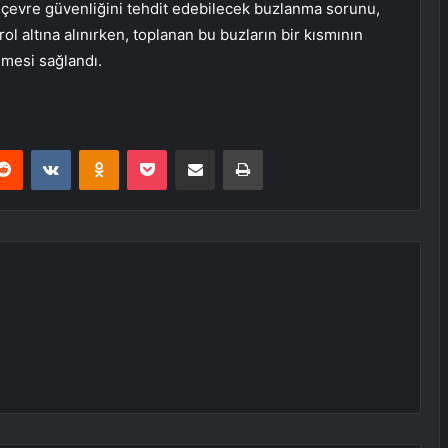
 çevre güvenliğini tehdit edebilecek buzlanma sorunu,
ol altına alınırken, toplanan bu buzların bir kısmının
mesi sağlandı.
erest
Reddit
VKontakte
Odnoklassniki
Pocket
E-Posta ile paylaş
Yazdır