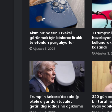
Akımınız batsın! Erkeksi
TTrump’ın 
görünmek için binlerce liralık
hazırlayan i
telefonları parçalıyorlar
kullanarak
kazandı
Ağustos 5, 2026
Ağustos 3, 
Trump’ın Ankara’da kaldığı
320 gün b
otele dışarıdan tuvalet
bir tarafını
getirildiği iddiasına açıklama
uyarı yapıl