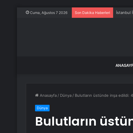
İstanbul 
Cuma, Ağustos 7 2026
Son Dakika Haberleri
ANASAY
Anasayfa
/
Dünya
/
Bulutların üstünde inşa edildi: 4
Dünya
Bulutların üstün