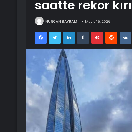
saatte rekor kırı
NURCAN BAYRAM
Mayıs 15, 2026
Facebook
Twitter
LinkedIn
Tumblr
Pinterest
Reddit