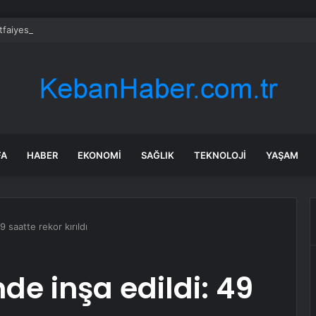
İtfaiyesi’nden yangın riskine karşı videolu uyarı
FA
HABER
EKONOMI
SAĞLIK
TEKNOLOJI
YAŞAM
9 saatte rekor kırıldı
de inşa edildi: 49