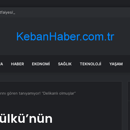
İtfaiyesi’nden yangın riskine karşı videolu uyarı
FA
HABER
EKONOMI
SAĞLIK
TEKNOLOJI
YAŞAM
ını gören tanıyamıyor! “Delikanlı olmuşlar”
zülkü’nün