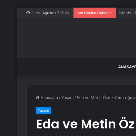
İstanbul 
Cuma, Ağustos 7 2026
Son Dakika Haberleri
ANASAY
Anasayfa
/
Yaşam
/
Eda ve Metin Özülkü’nün oğullar
Yaşam
Eda ve Metin Ö