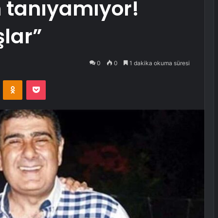
n tanıyamıyor!
şlar”
0
0
1 dakika okuma süresi
VKontakte
Odnoklassniki
Pocket