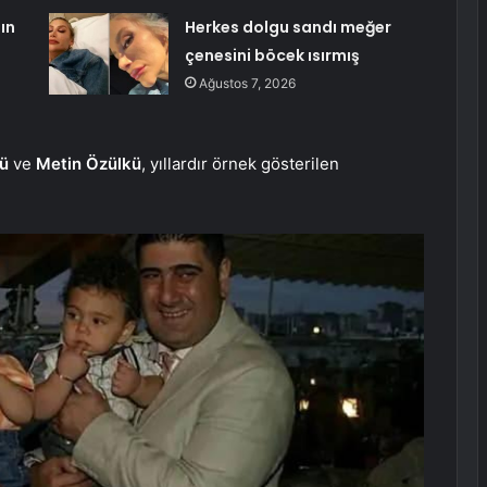
ın
Herkes dolgu sandı meğer
çenesini böcek ısırmış
Ağustos 7, 2026
kü
ve
Metin Özülkü
, yıllardır örnek gösterilen