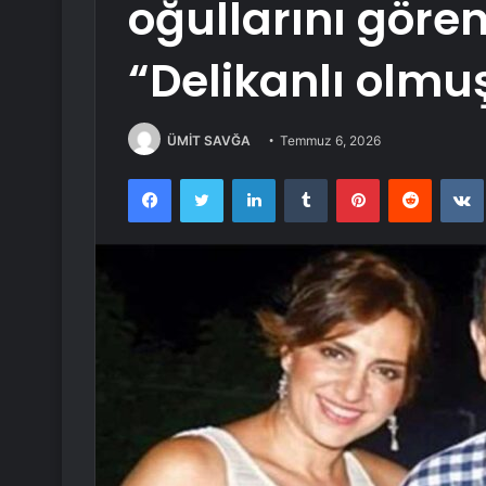
oğullarını göre
“Delikanlı olmu
ÜMİT SAVĞA
Temmuz 6, 2026
Facebook
Twitter
LinkedIn
Tumblr
Pinterest
Reddit