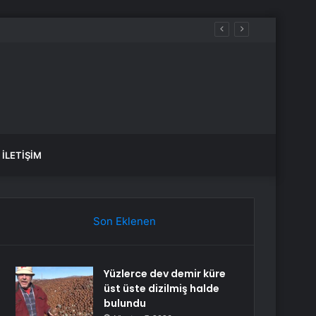
İLETIŞIM
Son Eklenen
Yüzlerce dev demir küre
üst üste dizilmiş halde
bulundu