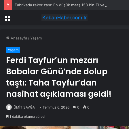
Fabrikada rekor zam: En düşük maaş 153 bin TL’ye çıktı, işçiler halay çekerek kutladı
Menü
Anasayfa
/
Yaşam
Yaşam
Ferdi Tayfur’un mezarı
Babalar Günü’nde dolup
taştı: Taha Tayfur’dan
nasihat açıklaması geldi!
ÜMİT SAVĞA
Temmuz 6, 2026
0
0
1 dakika okuma süresi