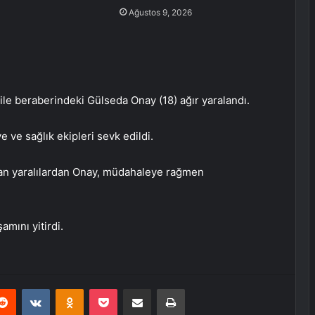
Ağustos 9, 2026
ile beraberindeki Gülseda Onay (18) ağır yaralandı.
e ve sağlık ekipleri sevk edildi.
ılan yaralılardan Onay, müdahaleye rağmen
mını yitirdi.
erest
Reddit
VKontakte
Odnoklassniki
Pocket
E-Posta ile paylaş
Yazdır