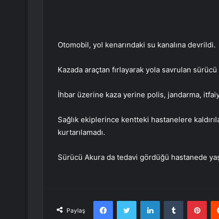
Otomobil, yol kenarındaki su kanalına devrildi.
Kazada araçtan fırlayarak yola savrulan sürücü 
İhbar üzerine kaza yerine polis, jandarma, itfaiy
Sağlık ekiplerince kentteki hastanelere kaldır
kurtarılamadı.
Sürücü Akura da tedavi gördüğü hastanede yaşa
Facebook
Twitter
LinkedIn
Tumblr
Pint
Paylaş