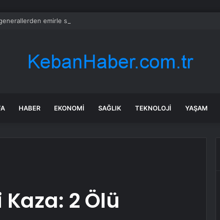
generallerden emirle sürpriz ziyaret
FA
HABER
EKONOMI
SAĞLIK
TEKNOLOJI
YAŞAM
 Kaza: 2 Ölü