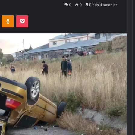
0
0
Bir dakikadan az
VKontakte
Odnoklassniki
Pocket