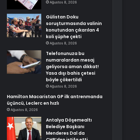
Ağustos 8, 2026
Gülistan Doku
soruşturmasında valinin
konutundan çıkarılan 4
koli şüphe çekti
Ağustos 8, 2026
Telefonunuza bu
numaralardan mesaj
geliyorsa aman dikkat!
Yasa dışı bahis çetesi
böyle çökertildi
Ağustos 8, 2026
Hamilton Macaristan GP ilk antrenmanda
üçüncü, Leclerc en hızlı
Ağustos 8, 2026
Antalya Döşemealtı
Belediye Başkanı
Menderes Dal da
CHP’den istifa etti