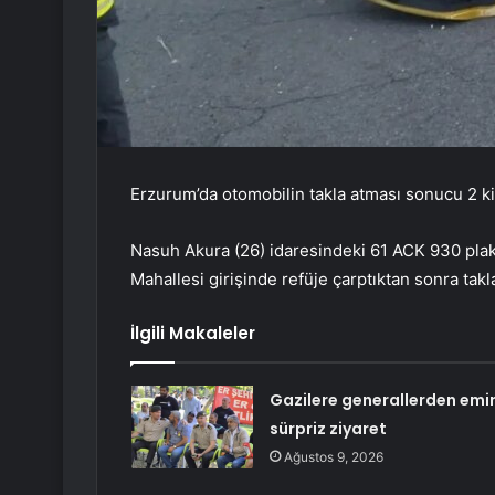
Erzurum’da otomobilin takla atması sonucu 2 kiş
Nasuh Akura (26) idaresindeki 61 ACK 930 pla
Mahallesi girişinde refüje çarptıktan sonra takla
İlgili Makaleler
Gazilere generallerden emir
sürpriz ziyaret
Ağustos 9, 2026