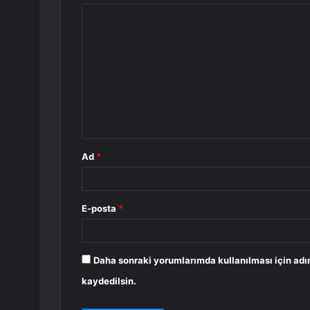
Y
o
r
u
m
*
Ad
*
E-posta
*
Daha sonraki yorumlarımda kullanılması için adı
kaydedilsin.