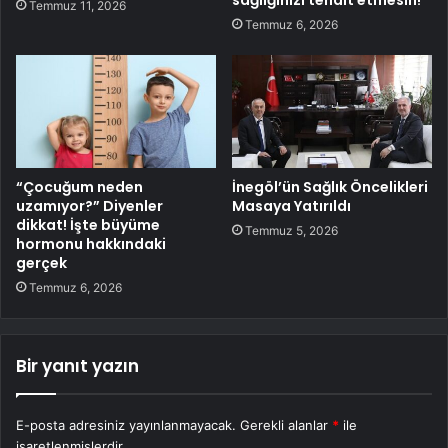
Temmuz 11, 2026
Temmuz 6, 2026
“Çocuğum neden
İnegöl’ün Sağlık Öncelikleri
uzamıyor?” Diyenler
Masaya Yatırıldı
dikkat! İşte büyüme
Temmuz 5, 2026
hormonu hakkındaki
gerçek
Temmuz 6, 2026
Bir yanıt yazın
E-posta adresiniz yayınlanmayacak.
Gerekli alanlar
*
ile
işaretlenmişlerdir