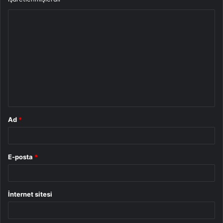
Y
o
r
u
m
*
Ad
*
E-posta
*
İnternet sitesi