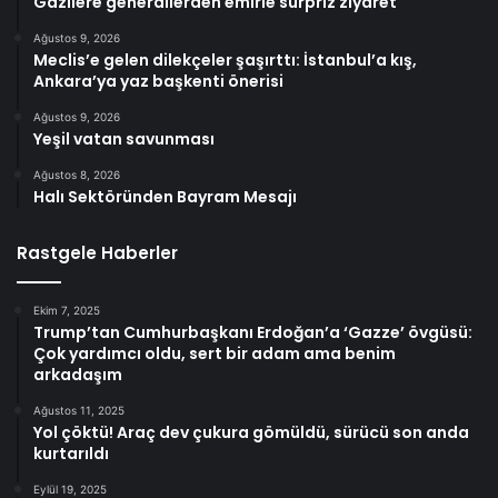
Gazilere generallerden emirle sürpriz ziyaret
Ağustos 9, 2026
Meclis’e gelen dilekçeler şaşırttı: İstanbul’a kış,
Ankara’ya yaz başkenti önerisi
Ağustos 9, 2026
Yeşil vatan savunması
Ağustos 8, 2026
Halı Sektöründen Bayram Mesajı
Rastgele Haberler
Ekim 7, 2025
Trump’tan Cumhurbaşkanı Erdoğan’a ‘Gazze’ övgüsü:
Çok yardımcı oldu, sert bir adam ama benim
arkadaşım
Ağustos 11, 2025
Yol çöktü! Araç dev çukura gömüldü, sürücü son anda
kurtarıldı
Eylül 19, 2025