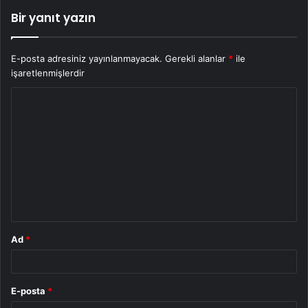
Bir yanıt yazın
E-posta adresiniz yayınlanmayacak.
Gerekli alanlar
*
ile
işaretlenmişlerdir
Y
o
r
u
m
*
Ad
*
E-posta
*