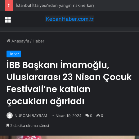
İstanbul İtfaiyesi’nden yangın riskine karşı videolu uyarı
Menü
Anasayfa
/
Haber
Haber
İBB Başkanı İmamoğlu,
Uluslararası 23 Nisan Çocuk
Festivali’ne katılan
çocukları ağırladı
NURCAN BAYRAM
Nisan 19, 2024
0
0
2 dakika okuma süresi