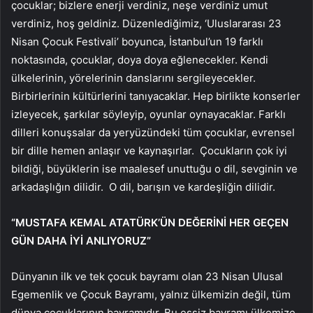
çocuklar; bizlere enerji verdiniz, neşe verdiniz umut
verdiniz, hoş geldiniz. Düzenlediğimiz, ‘Uluslararası 23
Nisan Çocuk Festivali’ boyunca, İstanbul’un 19 farklı
noktasında, çocuklar, doya doya eğlenecekler. Kendi
ülkelerinin, yörelerinin danslarını sergileyecekler.
Birbirlerinin kültürlerini tanıyacaklar. Hep birlikte konserler
izleyecek, şarkılar söyleyip, oyunlar oynayacaklar. Farklı
dilleri konuşsalar da yeryüzündeki tüm çocuklar, evrensel
bir dille hemen anlaşır ve kaynaşırlar. Çocukların çok iyi
bildiği, büyüklerin ise maalesef unuttuğu o dil, sevginin ve
arkadaşlığın dilidir. O dil, barışın ve kardeşliğin dilidir.
“MUSTAFA KEMAL ATATÜRK’ÜN DEĞERİNİ HER GEÇEN
GÜN DAHA İYİ ANLIYORUZ”
Dünyanın ilk ve tek çocuk bayramı olan 23 Nisan Ulusal
Egemenlik ve Çocuk Bayramı, yalnız ülkemizin değil, tüm
dünya çocuklarının bayramıdır. Bu eşsiz bayramı ülkemize