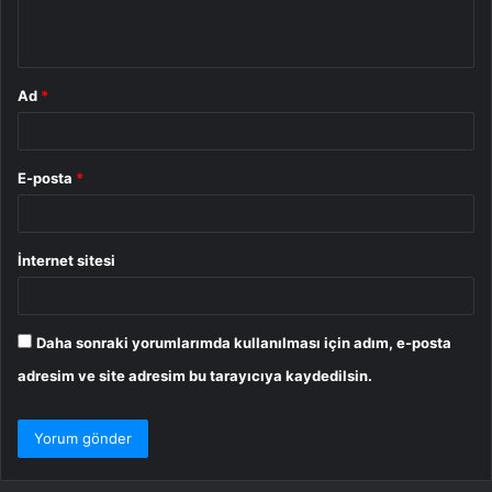
m
*
Ad
*
E-posta
*
İnternet sitesi
Daha sonraki yorumlarımda kullanılması için adım, e-posta
adresim ve site adresim bu tarayıcıya kaydedilsin.