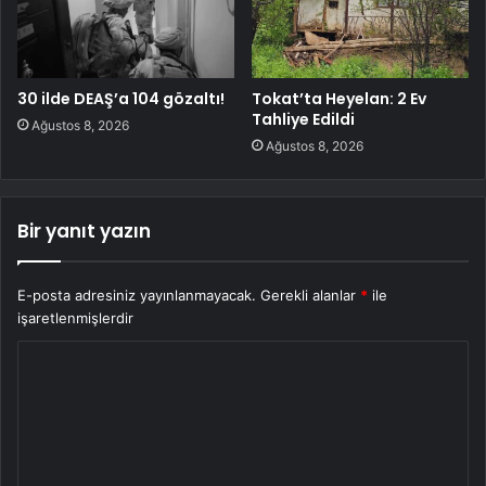
30 ilde DEAŞ’a 104 gözaltı!
Tokat’ta Heyelan: 2 Ev
Tahliye Edildi
Ağustos 8, 2026
Ağustos 8, 2026
Bir yanıt yazın
E-posta adresiniz yayınlanmayacak.
Gerekli alanlar
*
ile
işaretlenmişlerdir
Y
o
r
u