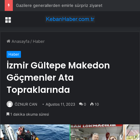
Gazilere generallerden emirle sürpriz ziyaret
Menü
Anasayfa
/
Haber
Haber
İzmir Gültepe Makedon
Göçmenler Ata
Topraklarında
ÖZNUR CAN
Ağustos 11, 2023
0
10
1 dakika okuma süresi