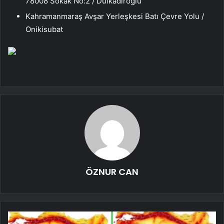
78008 Sokak No:2 / Dulkadiroğlu
Kahramanmaraş Avşar Yerleşkesi Batı Çevre Yolu /
Onikisubat
ÖZNUR CAN