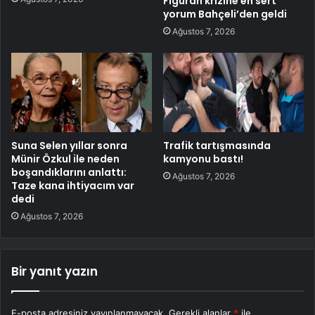
Figüran krizine en sert
yorum Bahçeli’den geldi
Ağustos 7, 2026
Suna Selen yıllar sonra
Trafik tartışmasında
Münir Özkul ile neden
kamyonu bastı!
boşandıklarını anlattı:
Ağustos 7, 2026
Taze kana ihtiyacım var
dedi
Ağustos 7, 2026
Bir yanıt yazın
E-posta adresiniz yayınlanmayacak.
Gerekli alanlar
*
ile