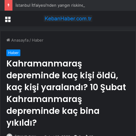
İstanbul İtfaiyesi’nden yangın riskine karşı videolu uyarı
Menü
Anasayfa
/
Haber
Haber
Kahramanmaraş
depreminde kaç kişi öldü,
kaç kişi yaralandı? 10 Şubat
Kahramanmaraş
depreminde kaç bina
yıkıldı?