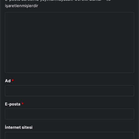
işaretlenmişlerdir
Y
o
r
u
m
*
Ad
*
E-posta
*
İnternet sitesi