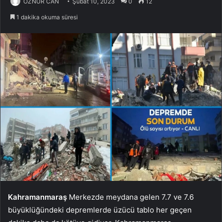
ÖZNUR CAN
Şubat 10, 2023
0
12
1 dakika okuma süresi
Kahramanmaraş
Merkezde meydana gelen 7.7 ve 7.6
büyüklüğündeki depremlerde üzücü tablo her geçen