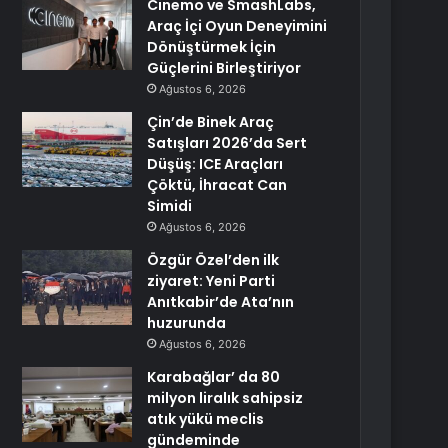
Cinemo ve SmashLabs,
Araç İçi Oyun Deneyimini
Dönüştürmek İçin
Güçlerini Birleştiriyor
Ağustos 6, 2026
Çin’de Binek Araç
Satışları 2026’da Sert
Düşüş: ICE Araçları
Çöktü, İhracat Can
Simidi
Ağustos 6, 2026
Özgür Özel’den ilk
ziyaret: Yeni Parti
Anıtkabir’de Ata’nın
huzurunda
Ağustos 6, 2026
Karabağlar’ da 80
milyon liralık sahipsiz
atık yükü meclis
gündeminde