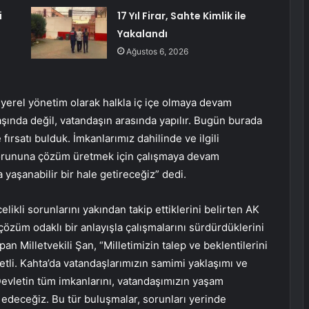
i
17 Yıl Firar, Sahte Kimlik ile
Yakalandı
Ağustos 6, 2026
erel yönetim olarak halkla iç içe olmaya devam
aşında değil, vatandaşın arasında yapılır. Bugün burada
ırsatı bulduk. İmkanlarımız dahilinde ve ilgili
r sorununa çözüm üretmek için çalışmaya devam
a yaşanabilir bir hale getireceğiz” dedi.
ikli sorunlarını yakından takip ettiklerini belirten AK
çözüm odaklı bir anlayışla çalışmalarını sürdürdüklerini
n Milletvekili Şan, “Milletimizin talep ve beklentilerini
tli. Kahta’da vatandaşlarımızın samimi yaklaşımı ve
 Devletin tüm imkanlarını, vatandaşımızın yaşam
 edeceğiz. Bu tür buluşmalar, sorunları yerinde