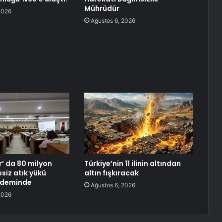
Mührüdür
2026
Ağustos 6, 2026
’ da 80 milyon
Türkiye’nin 11 ilinin altından
psiz atık yükü
altın fışkıracak
ndeminde
Ağustos 6, 2026
2026