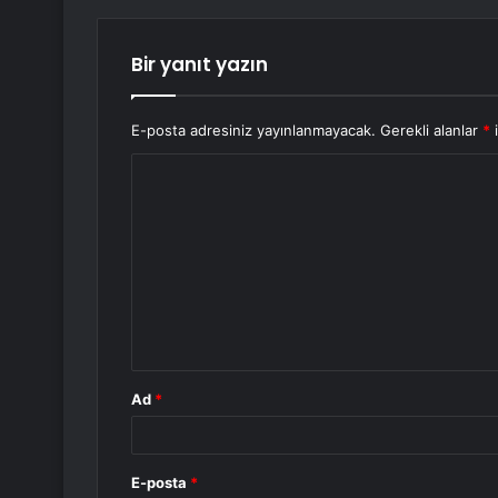
Bir yanıt yazın
E-posta adresiniz yayınlanmayacak.
Gerekli alanlar
*
i
Y
o
r
u
m
*
Ad
*
E-posta
*