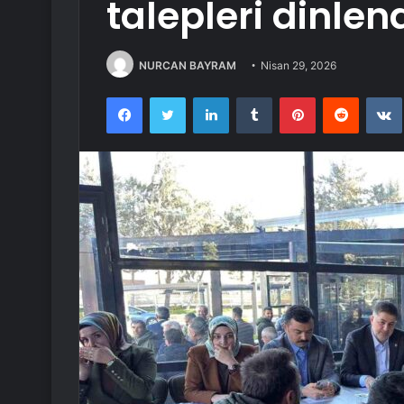
talepleri dinlen
NURCAN BAYRAM
Nisan 29, 2026
Facebook
Twitter
LinkedIn
Tumblr
Pinterest
Reddit