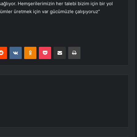
lıyor. Hemşerilerimizin her talebi bizim için bir yol
çözümler üretmek için var gücümüzle çalışıyoruz”
erest
Reddit
VKontakte
Odnoklassniki
Pocket
E-Posta ile paylaş
Yazdır