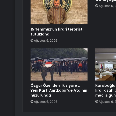
Ağustos 6, 
15 Temmuz’un firari teröristi
tutuklandı!
Ağustos 6, 2026
Özgür Özel’den ilk ziyaret:
Karabağlar
Yeni Parti Anıtkabir’de Ata’nın
liralık sahi
huzurunda
meclis gü
Ağustos 6, 2026
Ağustos 6, 