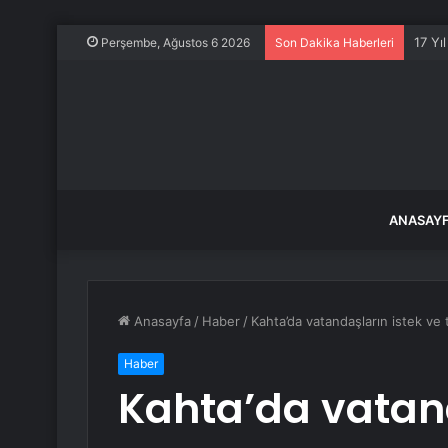
17 Yıl
Perşembe, Ağustos 6 2026
Son Dakika Haberleri
ANASAY
Anasayfa
/
Haber
/
Kahta’da vatandaşların istek ve t
Haber
Kahta’da vatand