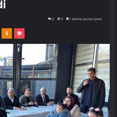
di
0
0
1 dakika okuma süresi
VKontakte
Odnoklassniki
Pocket