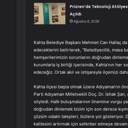
Prizren’de Teknoloji Atölyes
Açıldı
Ağustos 6, 2026
Kahta Belediye Başkanı Mehmet Can Hallaç da y
edeceklerini belirterek, “Belediyecilik, masa b
hemşerilerimizin sorunlarını doğrudan dinleme f
kurumlarla iş birliği içerisinde, Kahta’nın he
edeceğiz. Ortak akıl ve istişareyle ilçemizi dah
Kahta ilçesi başta olmak üzere Adıyaman’ın öncel
Parti Adıyaman Milletvekili Doç. Dr. İshak Şan, 
söyledi. Halk buluşmalarının önemine vurgu yapa
doğrudan dinlemek bizim için son derece kıyme
çözüm odaklı talepleri, bizlere yol gösteriyor.
kalitesini artırmak için seferber etmeye devam