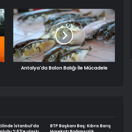
Antalya'da Balon Balığı İle Mücadele
ilinde İstanbul’da
BTP Başkanı Baş: Kıbrıs Barış
nluğu %63’e ulaştı.
Harekatı Bağımsızlık