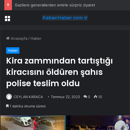
Gazilere generallerden emirle sürpriz ziyaret
Menü
Anasayfa
/
Haber
Haber
Kira zammından tartıştığı
kiracısını öldüren şahıs
polise teslim oldu
CEYLAN KARACA
Temmuz 22, 2023
0
10
1 dakika okuma süresi