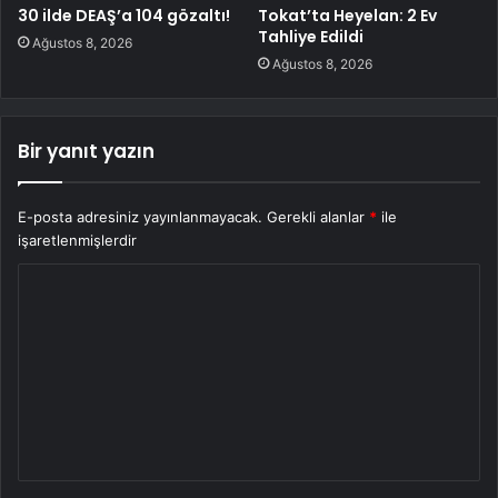
30 ilde DEAŞ’a 104 gözaltı!
Tokat’ta Heyelan: 2 Ev
Tahliye Edildi
Ağustos 8, 2026
Ağustos 8, 2026
Bir yanıt yazın
E-posta adresiniz yayınlanmayacak.
Gerekli alanlar
*
ile
işaretlenmişlerdir
Y
o
r
u
m
*