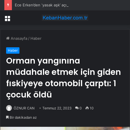
Ece Erken’den ‘yasak aşk’ açıklaması: Hukuki yollara başvuruyor
Menü
Anasayfa
/
Haber
Haber
Orman yangınına
müdahale etmek için giden
fıskiyeye otomobil çarptı: 1
çocuk öldü
ÖZNUR CAN
Temmuz 22, 2023
0
10
Bir dakikadan az