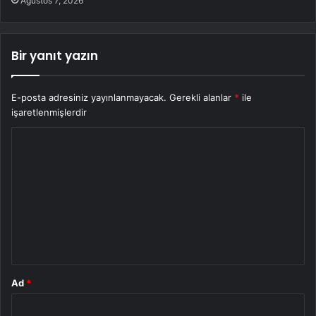
Ağustos 7, 2026
Bir yanıt yazın
E-posta adresiniz yayınlanmayacak.
Gerekli alanlar
*
ile
işaretlenmişlerdir
Y
o
r
u
m
*
Ad
*