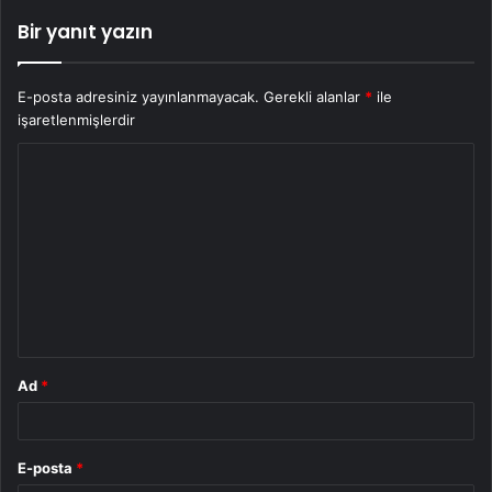
Bir yanıt yazın
E-posta adresiniz yayınlanmayacak.
Gerekli alanlar
*
ile
işaretlenmişlerdir
Y
o
r
u
m
*
Ad
*
E-posta
*