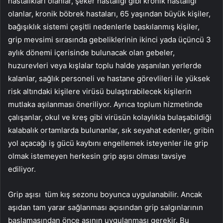
hastalıkları olanlar, şeker hastalığı gibi kronik hastalığı
olanlar, kronik böbrek hastaları, 65 yaşından büyük kişiler,
bağışıklık sistemi çeşitli nedenlerle baskılanmış kişiler,
grip mevsimi sırasında gebeliklerinin ikinci yada üçüncü 3
aylık dönemi içerisinde bulunacak olan gebeler,
huzurevleri veya kışlalar toplu halde yaşanılan yerlerde
kalanlar, sağlık personeli ve hastane görevlileri ile yüksek
risk altındaki kişilere virüsü bulaştırabilecek kişilerin
mutlaka aşılanması öneriliyor. Ayrıca toplum hizmetinde
çalışanlar, okul ve kreş gibi virüsün kolaylıkla bulaşabildiği
kalabalık ortamlarda bulunanlar, sık seyahat edenler, gribin
yol açacağı iş gücü kaybını engellemek isteyenler ile grip
olmak istemeyen herkesin grip aşısı olması tavsiye
ediliyor.
Grip aşısı tüm kış sezonu boyunca uygulanabilir. Ancak
aşıdan tam yarar sağlanması açısından grip salgınlarının
başlamasından önce aşının uygulanması gerekir. Bu