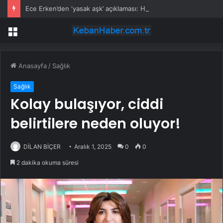
Ece Erken’den ‘yasak aşk’ açıklaması: Hukuki yollara başvuruyor
Menü
Anasayfa
/
Sağlık
Sağlık
Kolay bulaşıyor, ciddi
belirtilere neden oluyor!
DİLAN BİÇER
Aralık 1, 2025
0
0
2 dakika okuma süresi