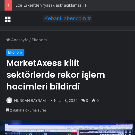
Ece Erken’den ‘yasak aşk’ açıklaması: Hukuki yollara başvuruyor
Menü
Anasayfa
/
Ekonomi
Ekonomi
MarketAxess kilit
sektörlerde rekor işlem
hacimleri bildirdi
NURCAN BAYRAM
Nisan 3, 2024
0
0
2 dakika okuma süresi