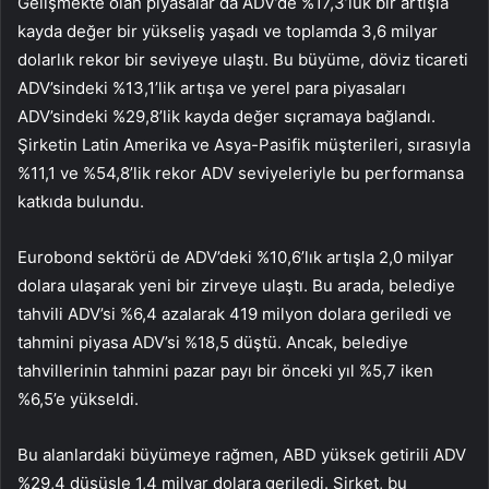
Gelişmekte olan piyasalar da ADV’de %17,3’lük bir artışla
kayda değer bir yükseliş yaşadı ve toplamda 3,6 milyar
dolarlık rekor bir seviyeye ulaştı. Bu büyüme, döviz ticareti
ADV’sindeki %13,1’lik artışa ve yerel para piyasaları
ADV’sindeki %29,8’lik kayda değer sıçramaya bağlandı.
Şirketin Latin Amerika ve Asya-Pasifik müşterileri, sırasıyla
%11,1 ve %54,8’lik rekor ADV seviyeleriyle bu performansa
katkıda bulundu.
Eurobond sektörü de ADV’deki %10,6’lık artışla 2,0 milyar
dolara ulaşarak yeni bir zirveye ulaştı. Bu arada, belediye
tahvili ADV’si %6,4 azalarak 419 milyon dolara geriledi ve
tahmini piyasa ADV’si %18,5 düştü. Ancak, belediye
tahvillerinin tahmini pazar payı bir önceki yıl %5,7 iken
%6,5’e yükseldi.
Bu alanlardaki büyümeye rağmen, ABD yüksek getirili ADV
%29,4 düşüşle 1,4 milyar dolara geriledi. Şirket, bu