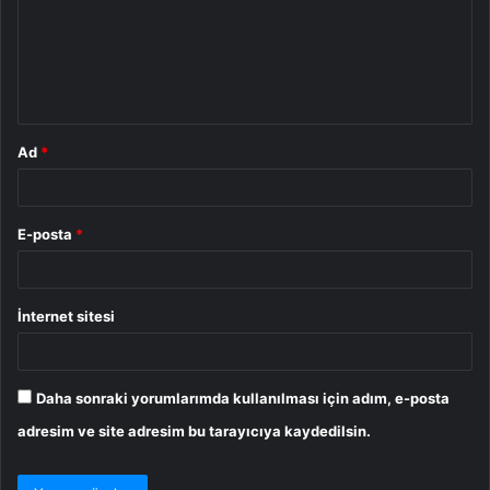
u
m
*
Ad
*
E-posta
*
İnternet sitesi
Daha sonraki yorumlarımda kullanılması için adım, e-posta
adresim ve site adresim bu tarayıcıya kaydedilsin.