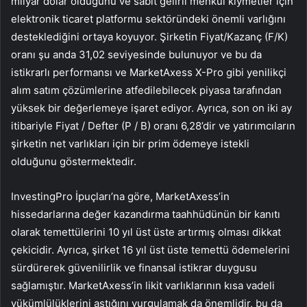
milyar dolar olduğunu ve sabit gelirli menkul kıymetler için
elektronik ticaret platformu sektöründeki önemli varlığını
desteklediğini ortaya koyuyor. Şirketin Fiyat/Kazanç (F/K)
oranı şu anda 31,02 seviyesinde bulunuyor ve bu da
istikrarlı performansı ve MarketAxess X-Pro gibi yenilikçi
alım satım çözümlerine atfedilebilecek piyasa tarafından
yüksek bir değerlemeye işaret ediyor. Ayrıca, son on iki ay
itibariyle Fiyat / Defter (P / B) oranı 6,28’dir ve yatırımcıların
şirketin net varlıkları için bir prim ödemeye istekli
olduğunu göstermektedir.
InvestingPro İpuçları’na göre, MarketAxess’in
hissedarlarına değer kazandırma taahhüdünün bir kanıtı
olarak temettülerini 10 yıl üst üste artırmış olması dikkat
çekicidir. Ayrıca, şirket 16 yıl üst üste temettü ödemelerini
sürdürerek güvenilirlik ve finansal istikrar duygusu
sağlamıştır. MarketAxess’in likit varlıklarının kısa vadeli
yükümlülüklerini aştığını vurgulamak da önemlidir, bu da