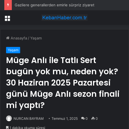
Gazilere generallerden emirle sürpriz ziyaret
Menü
Anasayfa
/
Yaşam
Yaşam
Müge Anlı ile Tatlı Sert
bugün yok mu, neden yok?
30 Haziran 2025 Pazartesi
günü Müge Anlı sezon finali
mi yaptı?
NURCAN BAYRAM
Temmuz 1, 2025
0
0
1 dakika okuma süresi