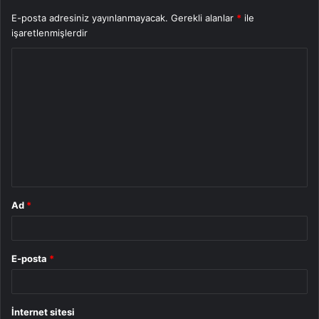
E-posta adresiniz yayınlanmayacak.
Gerekli alanlar
*
ile
işaretlenmişlerdir
Y
o
r
u
m
*
Ad
*
E-posta
*
İnternet sitesi