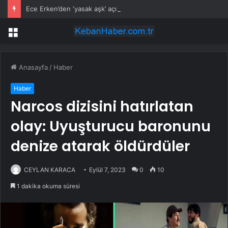
Ece Erken’den ‘yasak aşk’ açıklaması: Hukuki yollara başvuruyor
Menü
Anasayfa
/
Haber
Haber
Narcos dizisini hatırlatan
olay: Uyuşturucu baronunu
denize atarak öldürdüler
CEYLAN KARACA
Eylül 7, 2023
0
10
1 dakika okuma süresi