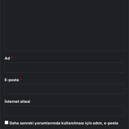
o
r
u
m
*
Ad
*
E-posta
*
İnternet sitesi
Daha sonraki yorumlarımda kullanılması için adım, e-posta