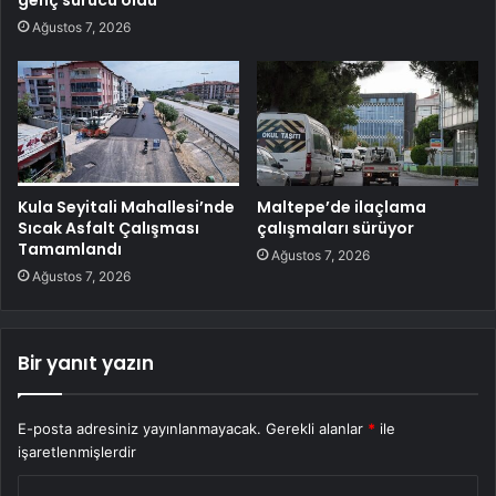
genç sürücü öldü
Ağustos 7, 2026
Kula Seyitali Mahallesi’nde
Maltepe’de ilaçlama
Sıcak Asfalt Çalışması
çalışmaları sürüyor
Tamamlandı
Ağustos 7, 2026
Ağustos 7, 2026
Bir yanıt yazın
E-posta adresiniz yayınlanmayacak.
Gerekli alanlar
*
ile
işaretlenmişlerdir
Y