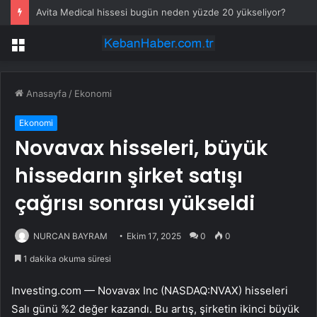
Avita Medical hissesi bugün neden yüzde 20 yükseliyor?
Menü
Anasayfa
/
Ekonomi
Ekonomi
Novavax hisseleri, büyük
hissedarın şirket satışı
çağrısı sonrası yükseldi
NURCAN BAYRAM
Ekim 17, 2025
0
0
1 dakika okuma süresi
Investing.com —
Novavax Inc (NASDAQ:NVAX)
hisseleri
Salı günü %2 değer kazandı. Bu artış, şirketin ikinci büyük