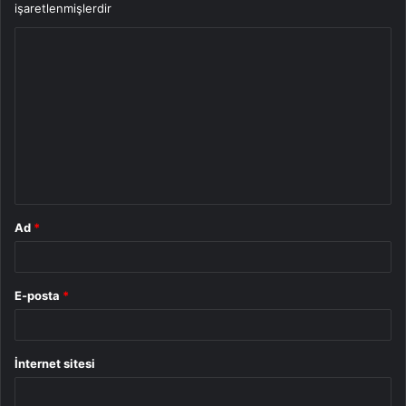
işaretlenmişlerdir
Y
o
r
u
m
*
Ad
*
E-posta
*
İnternet sitesi