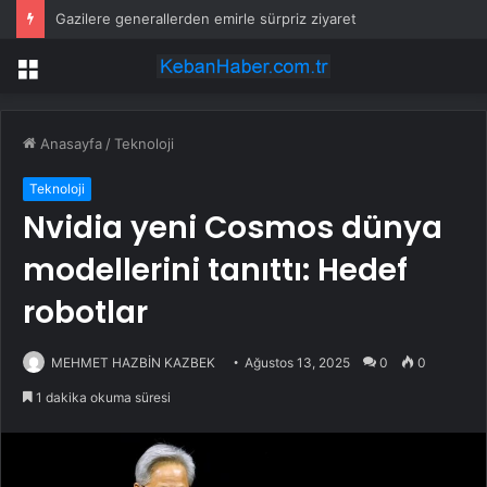
Gazilere generallerden emirle sürpriz ziyaret
Menü
Anasayfa
/
Teknoloji
Teknoloji
Nvidia yeni Cosmos dünya
modellerini tanıttı: Hedef
robotlar
MEHMET HAZBİN KAZBEK
Ağustos 13, 2025
0
0
1 dakika okuma süresi