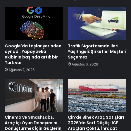
Google’da taşlar yerinden
Trafik Sigortasında İleri
oynadı: Yapay zekâ
Yaş Engeli: Şirketler Müşteri
ekibinin başında artık bir
Seçemez
Türk var
Ağustos 6, 2026
Ağustos 7, 2026
Cinemo ve SmashLabs,
Çin’de Binek Araç Satışları
Araç İçi Oyun Deneyimini
2026’da Sert Düşüş: ICE
Dönüştürmek İçin Güçlerini
Araçları Çöktü, İhracat