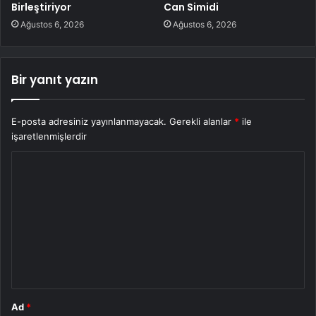
Birleştiriyor
Can Simidi
Ağustos 6, 2026
Ağustos 6, 2026
Bir yanıt yazın
E-posta adresiniz yayınlanmayacak.
Gerekli alanlar
*
ile
işaretlenmişlerdir
Y
o
r
u
m
*
Ad
*