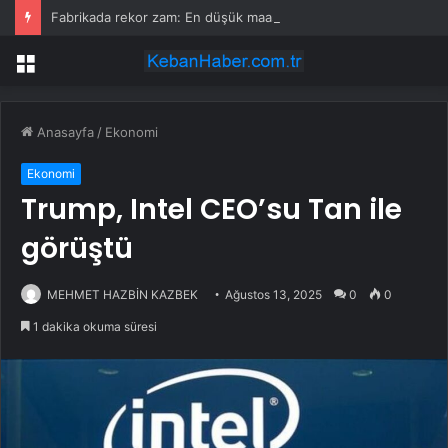
Fabrikada rekor zam: En düşük maaş 153 bin TL’ye çıktı, işçiler halay çekerek kutladı
Menü
Anasayfa
/
Ekonomi
Ekonomi
Trump, Intel CEO’su Tan ile
görüştü
MEHMET HAZBİN KAZBEK
Ağustos 13, 2025
0
0
1 dakika okuma süresi