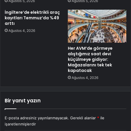
Ağustos 5, 2026
Ağustos 5, 2026
İngiltere’de elektrikli araç
kayıtları Temmuz’da %49
arttı
Ağustos 4, 2026
Her AVM’de görmeye
alıştığımız saat devi
küçülmeye gidiyor:
Mağazalarını tek tek
kapatacak
Ağustos 4, 2026
Bir yanıt yazın
E-posta adresiniz yayınlanmayacak.
Gerekli alanlar
*
ile
işaretlenmişlerdir