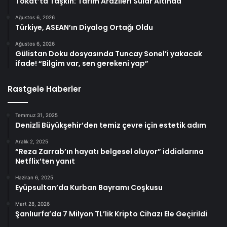
Tokat’ta Taşkın: Tarım Arazileri Sular Altında
Ağustos 6, 2026
Türkiye, ASEAN’ın Diyalog Ortağı Oldu
Ağustos 6, 2026
Gülistan Doku dosyasında Tuncay Sonel’i yakacak
ifade! “Bilgim var, sen gerekeni yap”
Rastgele Haberler
Temmuz 31, 2025
Denizli Büyükşehir’den temiz çevre için estetik adım
Aralık 2, 2025
“Reza Zarrab’ın hayatı belgesel oluyor” iddialarına
Netflix’ten yanıt
Haziran 6, 2025
Eyüpsultan’da Kurban Bayramı Coşkusu
Mart 28, 2026
Şanlıurfa’da 7 Milyon TL’lik Kripto Cihazı Ele Geçirildi