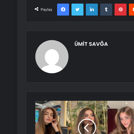
Facebook
Twitter
LinkedIn
Tumblr
Pint
Paylaş
ÜMİT SAVĞA