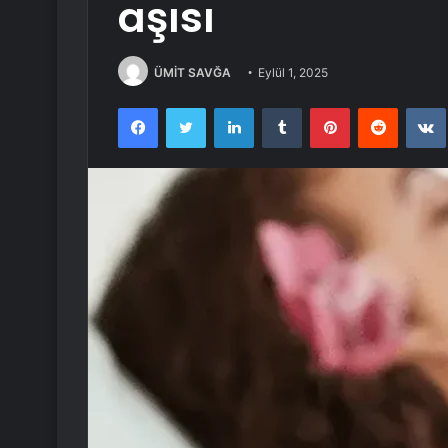
aşısı
ÜMİT SAVĞA
Eylül 1, 2025
Facebook
Twitter
LinkedIn
Tumblr
Pinterest
Reddit