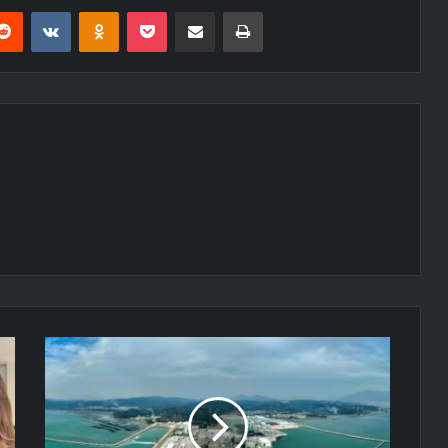
erest
Reddit
VKontakte
Odnoklassniki
Pocket
E-Posta ile paylaş
Yazdır