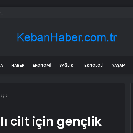
alanını, etkisini, sahasını genişletiyor’
FA
HABER
EKONOMI
SAĞLIK
TEKNOLOJI
YAŞAM
 aşısı
ı cilt için gençlik