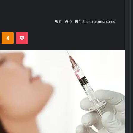
0
0
1 dakika okuma süresi
VKontakte
Odnoklassniki
Pocket