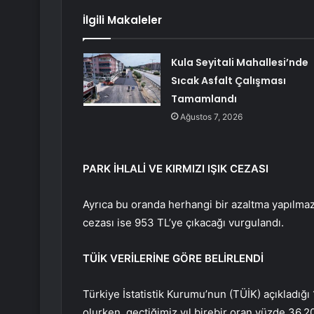
İlgili Makaleler
Kula Seyitali Mahallesi’nde
Sıcak Asfalt Çalışması
Tamamlandı
Ağustos 7, 2026
PARK İHLALİ VE KIRMIZI IŞIK CEZASI
Ayrıca bu oranda herhangi bir azaltma yapılmaz 
cezası ise 953 TL’ye çıkacağı vurgulandı.
TÜİK VERİLERİNE GÖRE BELİRLENDİ
Türkiye İstatistik Kurumu’nun (TÜİK) açıkladığı 
olurken, geçtiğimiz yıl birebir oran yüzde 36.2