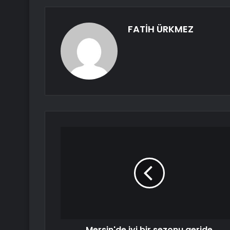
FATİH ÜRKMEZ
Mersin'de iyi bir sezonu geride