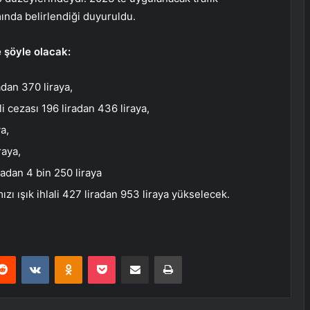
ında belirlendiği duyuruldu.
e şöyle olacak:
dan 370 liraya,
 cezası 196 liradan 436 liraya,
a,
raya,
radan 4 bin 250 liraya
zı ışık ihlali 427 liradan 953 liraya yükselecek.
erest
Reddit
VKontakte
Odnoklassniki
Pocket
E-Posta ile paylaş
Yazdır