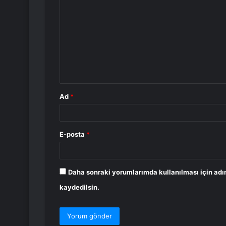
o
r
u
m
*
Ad
*
E-posta
*
Daha sonraki yorumlarımda kullanılması için adı
kaydedilsin.