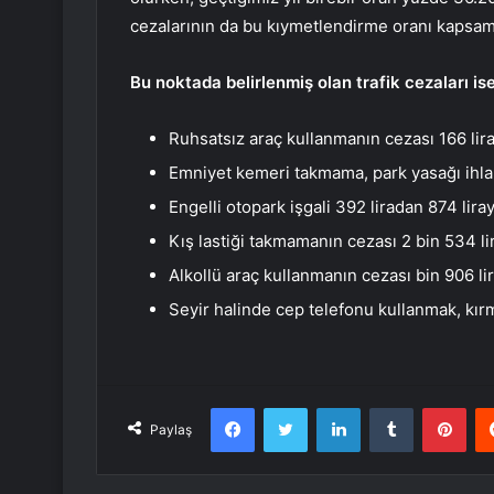
cezalarının da bu kıymetlendirme oranı kapsam
Bu noktada belirlenmiş olan trafik cezaları is
Ruhsatsız araç kullanmanın cezası 166 lira
Emniyet kemeri takmama, park yasağı ihlali
Engelli otopark işgali 392 liradan 874 liray
Kış lastiği takmamanın cezası 2 bin 534 li
Alkollü araç kullanmanın cezası bin 906 li
Seyir halinde cep telefonu kullanmak, kırmı
Facebook
Twitter
LinkedIn
Tumblr
Pint
Paylaş