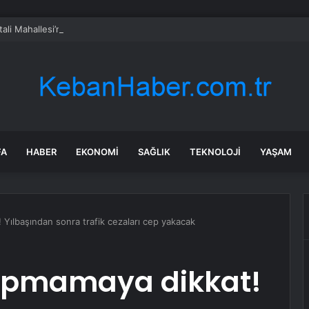
tali Mahallesi’nde Sıcak Asfalt Çalışması Tamamlandı
FA
HABER
EKONOMI
SAĞLIK
TEKNOLOJI
YAŞAM
 Yılbaşından sonra trafik cezaları cep yakacak
yapmamaya dikkat!