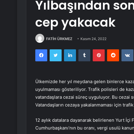
Yılbaşından sonr
cep yakacak
FATİH ÜRKMEZ
Kasım 24, 2022
Facebook
Twitter
LinkedIn
Tumblr
Pinterest
Reddit
Ülkemizde her yıl meydana gelen binlerce kazan
uyulmaması gösteriliyor. Trafik polisleri de kaz
vatandaşlara cezai süreç uyguluyor. Bu cezai sü
Vatandaşların cezaya yakalanmaması için trafik k
12 aylık datalara dayanarak belirlenen Yurt İçi F
Cumhurbaşkanı’nın bu oranı, vergi usulü kanun