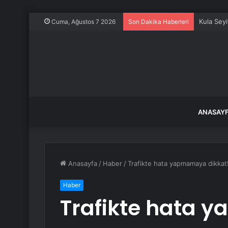
Kula Seyi
Cuma, Ağustos 7 2026
Son Dakika Haberleri
ANASAY
Anasayfa
/
Haber
/
Trafikte hata yapmamaya dikkat!
Haber
Trafikte hata 