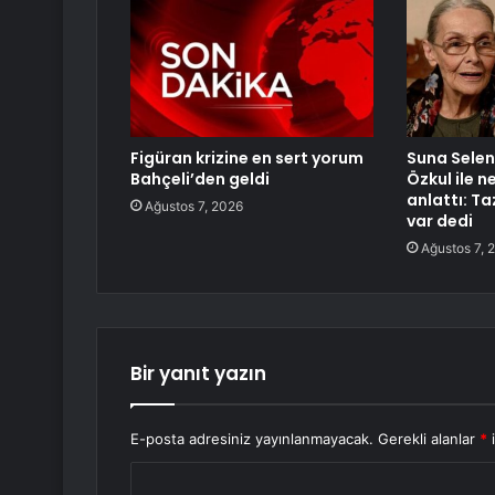
Figüran krizine en sert yorum
Suna Selen 
Bahçeli’den geldi
Özkul ile 
anlattı: T
Ağustos 7, 2026
var dedi
Ağustos 7, 
Bir yanıt yazın
E-posta adresiniz yayınlanmayacak.
Gerekli alanlar
*
i
Y