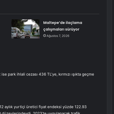
Maltepe’de ilaçlama
çalışmaları sürüyor
Ağustos 7, 2026
ise park ihlali cezası 436 TL’ye, kırmızı ışıkta geçme
12 aylık yurtiçi üretici fiyat endeksi yüzde 122.93
0 düzeylerindeydi. 2023’te uygulanacak trafik