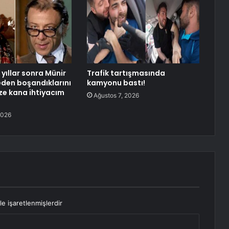
yıllar sonra Münir
Trafik tartışmasında
neden boşandıklarını
kamyonu bastı!
aze kana ihtiyacım
Ağustos 7, 2026
2026
le işaretlenmişlerdir