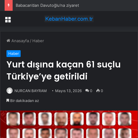
Babacan’dan Davutoğlu’na ziyaret
Menü
Anasayfa
/
Haber
Haber
Yurt dışına kaçan 61 suçlu
Türkiye’ye getirildi
NURCAN BAYRAM
Mayıs 13, 2026
0
0
Bir dakikadan az