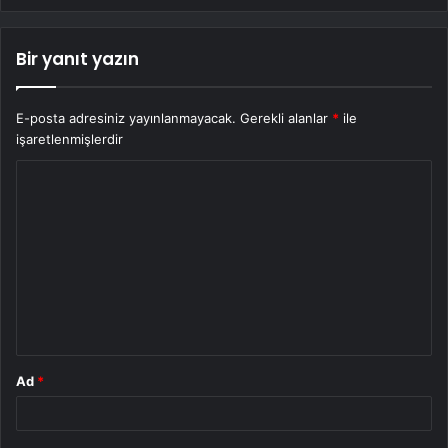
Bir yanıt yazın
E-posta adresiniz yayınlanmayacak.
Gerekli alanlar
*
ile
işaretlenmişlerdir
Y
o
r
u
m
*
Ad
*